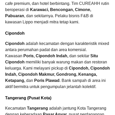
cafe premium, dan hotel berbintang. Tim CUREAHH rutin
beroperasi di
Karawaci, Bencongan, Cimone,
Pabuaran
, dan sekitarnya. Pelaku bisnis F&B di
kawasan Lippo menjadi mitra tetap kami.
Cipondoh
Cipondoh
adalah kecamatan dengan karakteristik mixed
antara perumahan padat dan area komersial.
Kawasan
Poris, Cipondoh Indah,
dan sekitar
Situ
Cipondoh
memiliki banyak warung makan dan restoran
keluarga. Kami melayani pickup di
Cipondoh, Cipondoh
Indah, Cipondoh Makmur, Gondrong, Kenanga,
Ketapang,
dan
Poris Plawad
. Bank sampah di area ini
aktif bermitra untuk pengumpulan jelantah kolektif.
Tangerang (Pusat Kota)
Kecamatan
Tangerang
adalah jantung Kota Tangerang
dengan keberadaan
Pasar Anyar
, pusat perdagangan