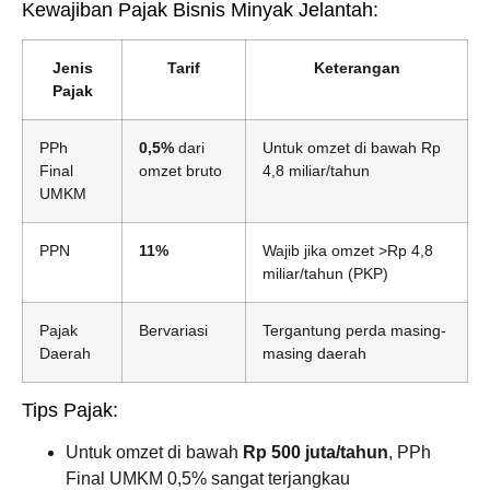
Kewajiban Pajak Bisnis Minyak Jelantah:
Jenis
Tarif
Keterangan
Pajak
PPh
0,5%
dari
Untuk omzet di bawah Rp
Final
omzet bruto
4,8 miliar/tahun
UMKM
PPN
11%
Wajib jika omzet >Rp 4,8
miliar/tahun (PKP)
Pajak
Bervariasi
Tergantung perda masing-
Daerah
masing daerah
Tips Pajak:
Untuk omzet di bawah
Rp 500 juta/tahun
, PPh
Final UMKM 0,5% sangat terjangkau