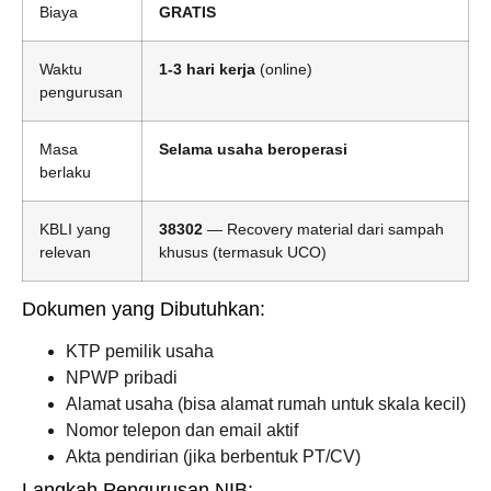
Biaya
GRATIS
Waktu
1-3 hari kerja
(online)
pengurusan
Masa
Selama usaha beroperasi
berlaku
KBLI yang
38302
— Recovery material dari sampah
relevan
khusus (termasuk UCO)
Dokumen yang Dibutuhkan:
KTP pemilik usaha
NPWP pribadi
Alamat usaha (bisa alamat rumah untuk skala kecil)
Nomor telepon dan email aktif
Akta pendirian (jika berbentuk PT/CV)
Langkah Pengurusan NIB: