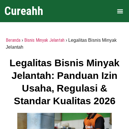
Cureahh
Area 
Beranda
Bisnis Minyak Jelantah
›
› Legalitas Bisnis Minyak
Jelantah
Legalitas Bisnis Minyak
Jelantah: Panduan Izin
Usaha, Regulasi &
Standar Kualitas 2026