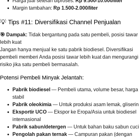
Harga jual setelah diproses:
Rp 9.500-10.000/liter
Margin tambahan:
Rp 1.500-2.000/liter
💡 Tips #11: Diversifikasi Channel Penjualan
🎯 Dampak:
Tidak bergantung pada satu pembeli, posisi tawar
lebih kuat
Jangan hanya menjual ke satu pabrik biodiesel. Diversifikasi
pembeli memberi Anda posisi tawar lebih kuat dan mengurangi
risiko jika satu pembeli bermasalah.
Potensi Pembeli Minyak Jelantah:
Pabrik biodiesel
— Pembeli utama, volume besar, harga
stabil
Pabrik oleokimia
— Untuk produksi asam lemak, gliserin
Eksportir UCO
— Ekspor ke Eropa/Asia untuk biodiesel
internasional
Pabrik sabun/detergen
— Untuk bahan baku sabun cuci
Pengolah pakan ternak
— Campuran pakan (dengan