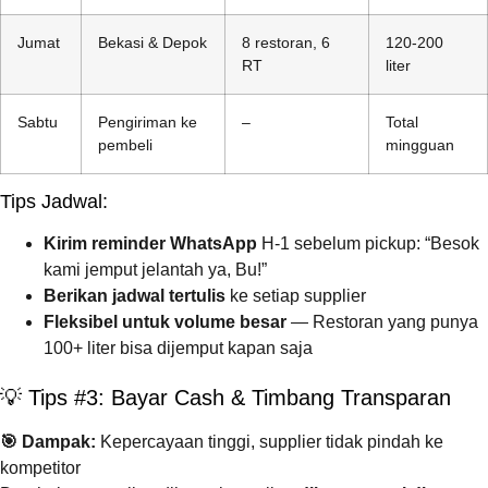
Jumat
Bekasi & Depok
8 restoran, 6
120-200
RT
liter
Sabtu
Pengiriman ke
–
Total
pembeli
mingguan
Tips Jadwal:
Kirim reminder WhatsApp
H-1 sebelum pickup: “Besok
kami jemput jelantah ya, Bu!”
Berikan jadwal tertulis
ke setiap supplier
Fleksibel untuk volume besar
— Restoran yang punya
100+ liter bisa dijemput kapan saja
💡 Tips #3: Bayar Cash & Timbang Transparan
🎯 Dampak:
Kepercayaan tinggi, supplier tidak pindah ke
kompetitor