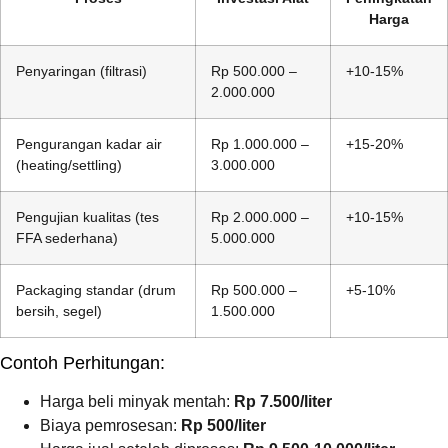
Harga
Penyaringan (filtrasi)
Rp 500.000 –
+10-15%
2.000.000
Pengurangan kadar air
Rp 1.000.000 –
+15-20%
(heating/settling)
3.000.000
Pengujian kualitas (tes
Rp 2.000.000 –
+10-15%
FFA sederhana)
5.000.000
Packaging standar (drum
Rp 500.000 –
+5-10%
bersih, segel)
1.500.000
Contoh Perhitungan:
Harga beli minyak mentah:
Rp 7.500/liter
Biaya pemrosesan:
Rp 500/liter