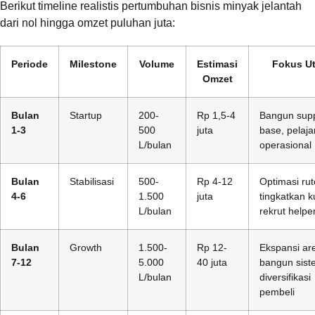
Berikut timeline realistis pertumbuhan bisnis minyak jelantah
dari nol hingga omzet puluhan juta:
Periode
Milestone
Volume
Estimasi
Fokus U
Omzet
Bulan
Startup
200-
Rp 1,5-4
Bangun supp
1-3
500
juta
base, pelajar
L/bulan
operasional
Bulan
Stabilisasi
500-
Rp 4-12
Optimasi rut
4-6
1.500
juta
tingkatkan ku
L/bulan
rekrut helpe
Bulan
Growth
1.500-
Rp 12-
Ekspansi ar
7-12
5.000
40 juta
bangun sist
L/bulan
diversifikasi
pembeli