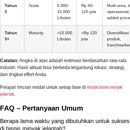
Tahun
Scale
5.000-
Rp 40-
Multi-area, t
2
15.000
120 juta
operasional,
L/bulan
added proce
Tahun
Maturity
>15.000
>Rp 120
Diversifikasi
3+
L/bulan
juta
produk,
franchise/ke
Catatan:
Angka di atas adalah estimasi berdasarkan rata-rata
industri. Hasil aktual bisa berbeda tergantung lokasi, strategi,
dan tingkat effort Anda.
modal bisnis minyak
Pelajari rincian modal untuk setiap fase di
jelantah
.
FAQ – Pertanyaan Umum
Berapa lama waktu yang dibutuhkan untuk sukses
di bisnis minyak jelantah?