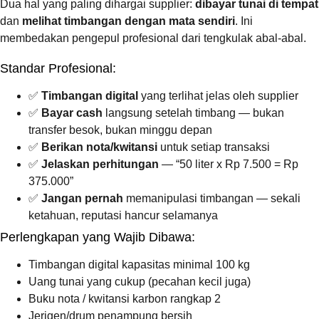
Dua hal yang paling dihargai supplier:
dibayar tunai di tempat
dan
melihat timbangan dengan mata sendiri
. Ini
membedakan pengepul profesional dari tengkulak abal-abal.
Standar Profesional:
✅
Timbangan digital
yang terlihat jelas oleh supplier
✅
Bayar cash
langsung setelah timbang — bukan
transfer besok, bukan minggu depan
✅
Berikan nota/kwitansi
untuk setiap transaksi
✅
Jelaskan perhitungan
— “50 liter x Rp 7.500 = Rp
375.000”
✅
Jangan pernah
memanipulasi timbangan — sekali
ketahuan, reputasi hancur selamanya
Perlengkapan yang Wajib Dibawa:
Timbangan digital kapasitas minimal 100 kg
Uang tunai yang cukup (pecahan kecil juga)
Buku nota / kwitansi karbon rangkap 2
Jerigen/drum penampung bersih