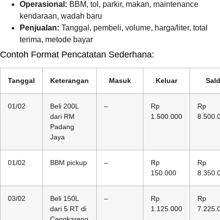
Operasional:
BBM, tol, parkir, makan, maintenance
kendaraan, wadah baru
Penjualan:
Tanggal, pembeli, volume, harga/liter, total
terima, metode bayar
Contoh Format Pencatatan Sederhana:
Tanggal
Keterangan
Masuk
Keluar
Sal
01/02
Beli 200L
–
Rp
Rp
dari RM
1.500.000
8.500.
Padang
Jaya
01/02
BBM pickup
–
Rp
Rp
150.000
8.350.
03/02
Beli 150L
–
Rp
Rp
dari 5 RT di
1.125.000
7.225.
Cengkareng