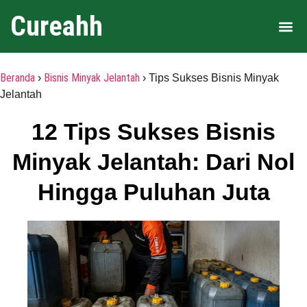
Cureahh
Area 
Beranda
Bisnis Minyak Jelantah
›
› Tips Sukses Bisnis Minyak
Jelantah
12 Tips Sukses Bisnis
Minyak Jelantah: Dari Nol
Hingga Puluhan Juta