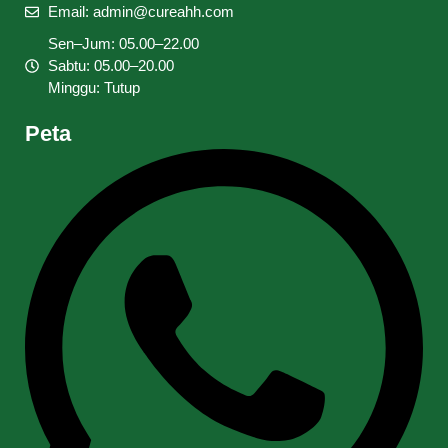
Email: admin@cureahh.com
Sen–Jum: 05.00–22.00
Sabtu: 05.00–20.00
Minggu: Tutup
Peta