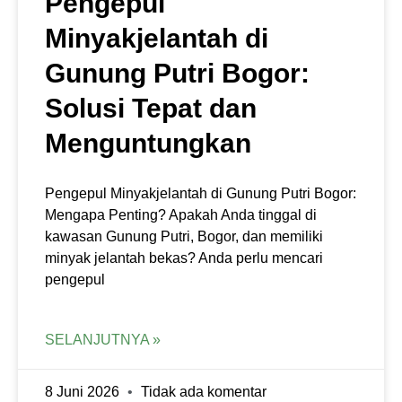
Pengepul
Minyakjelantah di
Gunung Putri Bogor:
Solusi Tepat dan
Menguntungkan
Pengepul Minyakjelantah di Gunung Putri Bogor:
Mengapa Penting? Apakah Anda tinggal di
kawasan Gunung Putri, Bogor, dan memiliki
minyak jelantah bekas? Anda perlu mencari
pengepul
SELANJUTNYA »
8 Juni 2026
Tidak ada komentar