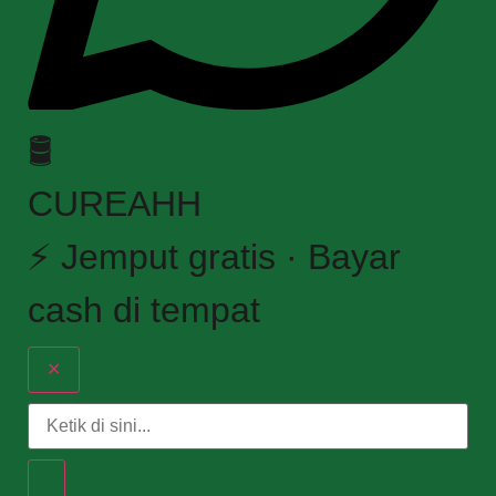
🛢️
CUREAHH
⚡ Jemput gratis · Bayar
cash di tempat
✕