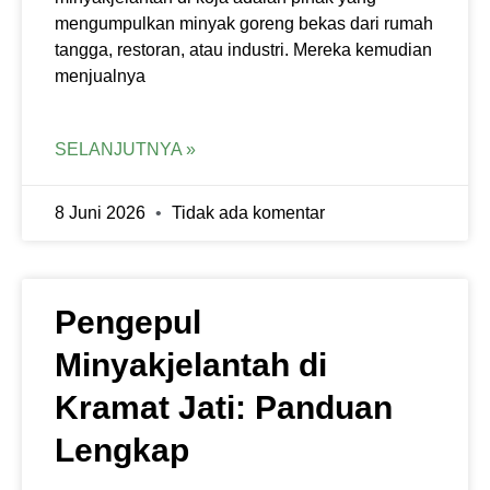
mengumpulkan minyak goreng bekas dari rumah
tangga, restoran, atau industri. Mereka kemudian
menjualnya
SELANJUTNYA »
8 Juni 2026
Tidak ada komentar
Pengepul
Minyakjelantah di
Kramat Jati: Panduan
Lengkap