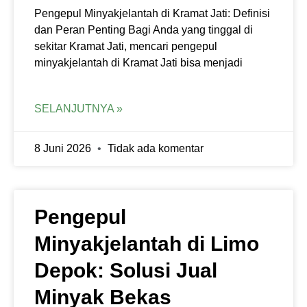
Pengepul Minyakjelantah di Kramat Jati: Definisi
dan Peran Penting Bagi Anda yang tinggal di
sekitar Kramat Jati, mencari pengepul
minyakjelantah di Kramat Jati bisa menjadi
SELANJUTNYA »
8 Juni 2026
Tidak ada komentar
Pengepul
Minyakjelantah di Limo
Depok: Solusi Jual
Minyak Bekas