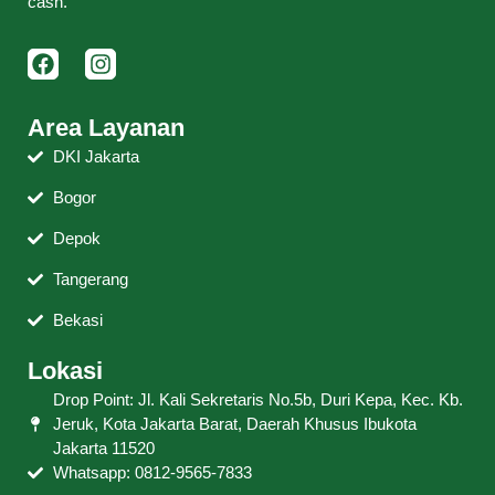
cash.
Area Layanan
DKI Jakarta
Bogor
Depok
Tangerang
Bekasi
Lokasi
Drop Point: Jl. Kali Sekretaris No.5b, Duri Kepa, Kec. Kb.
Jeruk, Kota Jakarta Barat, Daerah Khusus Ibukota
Jakarta 11520
Whatsapp: 0812-9565-7833