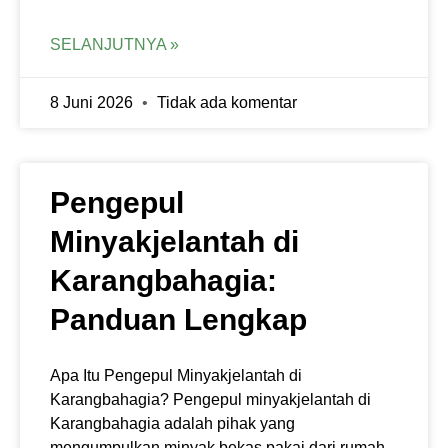
SELANJUTNYA »
8 Juni 2026
Tidak ada komentar
Pengepul
Minyakjelantah di
Karangbahagia:
Panduan Lengkap
Apa Itu Pengepul Minyakjelantah di
Karangbahagia? Pengepul minyakjelantah di
Karangbahagia adalah pihak yang
mengumpulkan minyak bekas pakai dari rumah