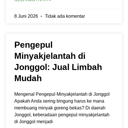
8 Juni 2026
Tidak ada komentar
Pengepul
Minyakjelantah di
Jonggol: Jual Limbah
Mudah
Mengenal Pengepul Minyakjelantah di Jonggol
Apakah Anda sering bingung harus ke mana
membuang minyak goreng bekas? Di daerah
Jonggol, keberadaan pengepul minyakjelantah
di Jonggol menjadi