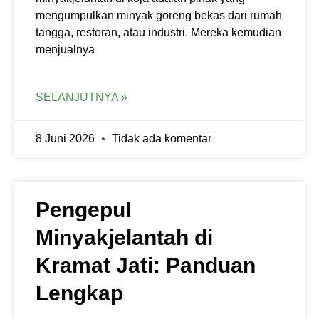
mengumpulkan minyak goreng bekas dari rumah
tangga, restoran, atau industri. Mereka kemudian
menjualnya
SELANJUTNYA »
8 Juni 2026
Tidak ada komentar
Pengepul
Minyakjelantah di
Kramat Jati: Panduan
Lengkap