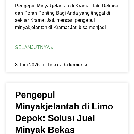
Pengepul Minyakjelantah di Kramat Jati: Definisi
dan Peran Penting Bagi Anda yang tinggal di
sekitar Kramat Jati, mencari pengepul
minyakjelantah di Kramat Jati bisa menjadi
SELANJUTNYA »
8 Juni 2026
Tidak ada komentar
Pengepul
Minyakjelantah di Limo
Depok: Solusi Jual
Minyak Bekas