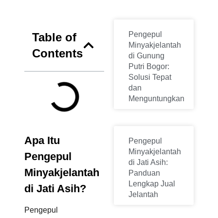
Pengepul
Table of
Minyakjelantah
Contents
di Gunung
Putri Bogor:
Solusi Tepat
dan
Menguntungkan
Apa Itu
Pengepul
Minyakjelantah
Pengepul
di Jati Asih:
Minyakjelantah
Panduan
Lengkap Jual
di Jati Asih?
Jelantah
Pengepul