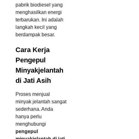
pabrik biodiesel yang
menghasilkan energi
terbarukan. Ini adalah
langkah kecil yang
berdampak besar.
Cara Kerja
Pengepul
Minyakjelantah
di Jati Asih
Proses menjual
minyak jelantah sangat
sederhana. Anda
hanya perlu
menghubungi
pengepul
minyakjelantah di jati