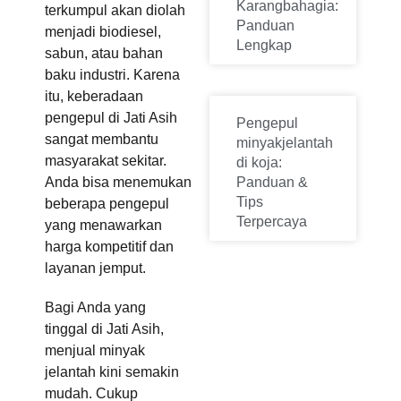
Karangbahagia:
terkumpul akan diolah
Panduan
menjadi biodiesel,
Lengkap
sabun, atau bahan
baku industri. Karena
itu, keberadaan
pengepul di Jati Asih
Pengepul
sangat membantu
minyakjelantah
masyarakat sekitar.
di koja:
Anda bisa menemukan
Panduan &
Tips
beberapa pengepul
Terpercaya
yang menawarkan
harga kompetitif dan
layanan jemput.
Bagi Anda yang
tinggal di Jati Asih,
menjual minyak
jelantah kini semakin
mudah. Cukup