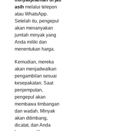
asih
melalui telepon
atau WhatsApp.
Setelah itu, pengepul
akan menanyakan
jumlah minyak yang
Anda miliki dan
menentukan harga.
Kemudian, mereka
akan menjadwalkan
pengambilan sesuai
kesepakatan. Saat
penjemputan,
pengepul akan
membawa timbangan
dan wadah. Minyak
akan ditimbang,
dicatat, dan Anda