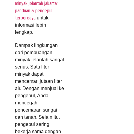
minyak jelantah jakarta:
panduan & pengepul
terpercaya
untuk
informasi lebih
lengkap.
Dampak lingkungan
dari pembuangan
minyak jelantah sangat
serius. Satu liter
minyak dapat
mencemari jutaan liter
air. Dengan menjual ke
pengepul, Anda
mencegah
pencemaran sungai
dan tanah. Selain itu,
pengepul sering
bekerja sama dengan