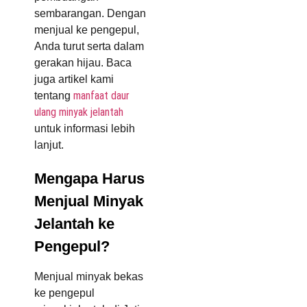
sembarangan. Dengan
menjual ke pengepul,
Anda turut serta dalam
gerakan hijau. Baca
juga artikel kami
manfaat daur
tentang
ulang minyak jelantah
untuk informasi lebih
lanjut.
Mengapa Harus
Menjual Minyak
Jelantah ke
Pengepul?
Menjual minyak bekas
ke pengepul