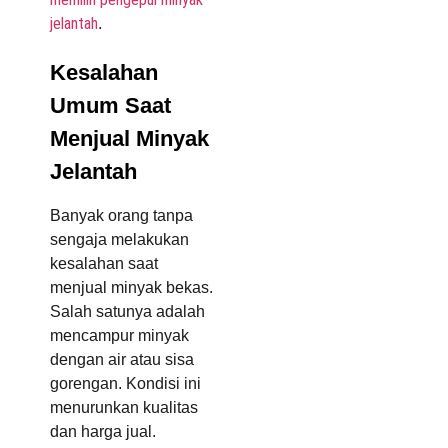
jelantah
.
Kesalahan
Umum Saat
Menjual Minyak
Jelantah
Banyak orang tanpa
sengaja melakukan
kesalahan saat
menjual minyak bekas.
Salah satunya adalah
mencampur minyak
dengan air atau sisa
gorengan. Kondisi ini
menurunkan kualitas
dan harga jual.