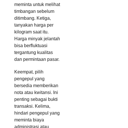
meminta untuk melihat
timbangan sebelum
ditimbang. Ketiga,
tanyakan harga per
kilogram saat itu.
Harga minyak jelantah
bisa berfluktuasi
tergantung kualitas
dan permintaan pasar.
Keempat, pilih
pengepul yang
bersedia memberikan
nota atau kwitansi. Ini
penting sebagai bukti
transaksi. Kelima,
hindari pengepul yang
meminta biaya
administrasi atau