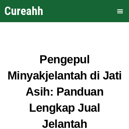
Cureahh
Area 
Pengepul
Minyakjelantah di Jati
Asih: Panduan
Lengkap Jual
Jelantah