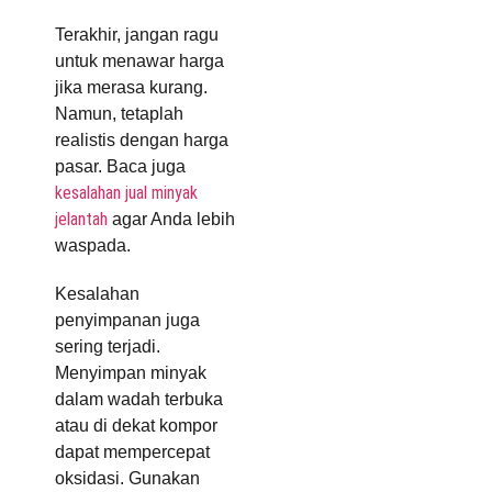
Terakhir, jangan ragu
untuk menawar harga
jika merasa kurang.
Namun, tetaplah
realistis dengan harga
pasar. Baca juga
kesalahan jual minyak
jelantah
agar Anda lebih
waspada.
Kesalahan
penyimpanan juga
sering terjadi.
Menyimpan minyak
dalam wadah terbuka
atau di dekat kompor
dapat mempercepat
oksidasi. Gunakan