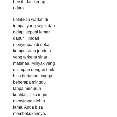
bersih dan kedap
udara.
Letakkan wadah di
tempat yang sejuk dan
gelap, seperti lemari
dapur. Hindari
menyimpan di dekat
kompor atau jendela
yang terkena sinar
matahari. Minyak yang
disimpan dengan baik
bisa bertahan hingga
beberapa minggu
tanpa menurun
kualitas. Jika ingin
menyimpan lebih
lama, Anda bisa
membekukannya.