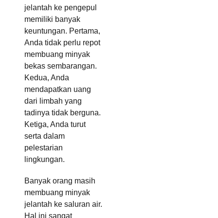
jelantah ke pengepul
memiliki banyak
keuntungan. Pertama,
Anda tidak perlu repot
membuang minyak
bekas sembarangan.
Kedua, Anda
mendapatkan uang
dari limbah yang
tadinya tidak berguna.
Ketiga, Anda turut
serta dalam
pelestarian
lingkungan.
Banyak orang masih
membuang minyak
jelantah ke saluran air.
Hal ini sangat