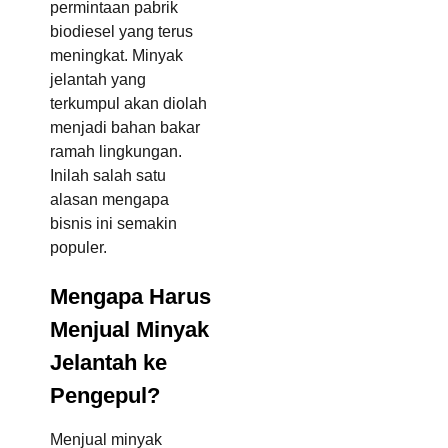
permintaan pabrik
biodiesel yang terus
meningkat. Minyak
jelantah yang
terkumpul akan diolah
menjadi bahan bakar
ramah lingkungan.
Inilah salah satu
alasan mengapa
bisnis ini semakin
populer.
Mengapa Harus
Menjual Minyak
Jelantah ke
Pengepul?
Menjual minyak