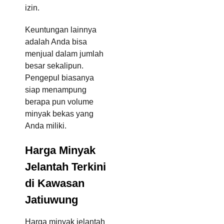
izin.
Keuntungan lainnya
adalah Anda bisa
menjual dalam jumlah
besar sekalipun.
Pengepul biasanya
siap menampung
berapa pun volume
minyak bekas yang
Anda miliki.
Harga Minyak
Jelantah Terkini
di Kawasan
Jatiuwung
Harga minyak jelantah