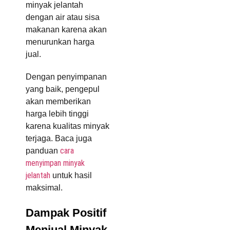
minyak jelantah
dengan air atau sisa
makanan karena akan
menurunkan harga
jual.
Dengan penyimpanan
yang baik, pengepul
akan memberikan
harga lebih tinggi
karena kualitas minyak
terjaga. Baca juga
cara
panduan
menyimpan minyak
jelantah
untuk hasil
maksimal.
Dampak Positif
Menjual Minyak