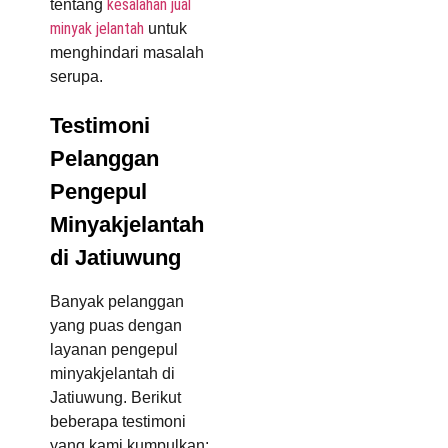
kesalahan jual
tentang
minyak jelantah
untuk
menghindari masalah
serupa.
Testimoni
Pelanggan
Pengepul
Minyakjelantah
di Jatiuwung
Banyak pelanggan
yang puas dengan
layanan pengepul
minyakjelantah di
Jatiuwung. Berikut
beberapa testimoni
yang kami kumpulkan: