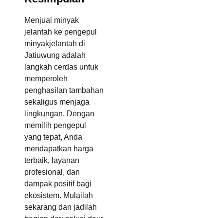
Menjual minyak
jelantah ke pengepul
minyakjelantah di
Jatiuwung adalah
langkah cerdas untuk
memperoleh
penghasilan tambahan
sekaligus menjaga
lingkungan. Dengan
memilih pengepul
yang tepat, Anda
mendapatkan harga
terbaik, layanan
profesional, dan
dampak positif bagi
ekosistem. Mulailah
sekarang dan jadilah