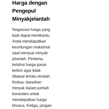
Harga dengan
Pengepul
Minyakjelantah
Negosiasi harga yang
baik dapat membantu
Anda mendapatkan
keuntungan maksimal
saat menjual minyak
jelantah. Pertama,
ketahui harga pasar
terkini agar tidak
ditawar terlalu rendah.
Kedua, tawarkan
minyak dalam jumlah
konsisten untuk
mendapatkan harga
khusus. Ketiga, jangan