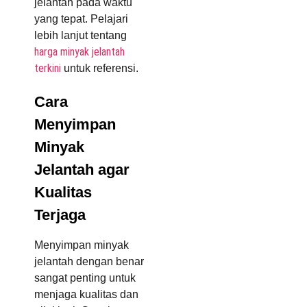
jelantah pada waktu
yang tepat. Pelajari
lebih lanjut tentang
harga minyak jelantah
terkini
untuk referensi.
Cara
Menyimpan
Minyak
Jelantah agar
Kualitas
Terjaga
Menyimpan minyak
jelantah dengan benar
sangat penting untuk
menjaga kualitas dan