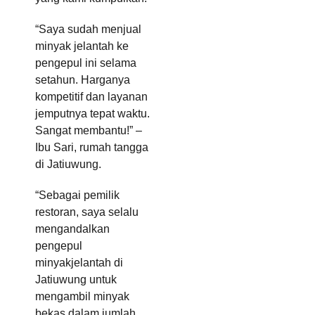
“Saya sudah menjual
minyak jelantah ke
pengepul ini selama
setahun. Harganya
kompetitif dan layanan
jemputnya tepat waktu.
Sangat membantu!” –
Ibu Sari, rumah tangga
di Jatiuwung.
“Sebagai pemilik
restoran, saya selalu
mengandalkan
pengepul
minyakjelantah di
Jatiuwung untuk
mengambil minyak
bekas dalam jumlah