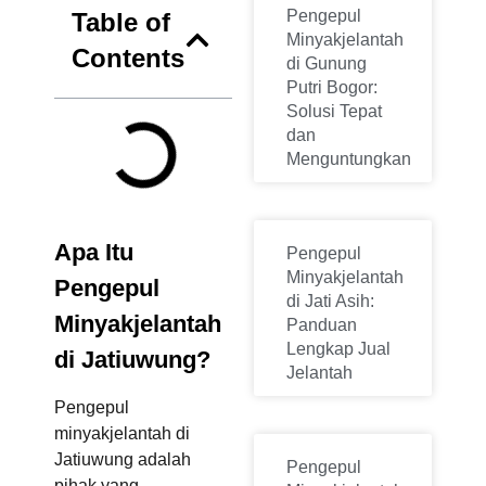
Pengepul
Table of
Minyakjelantah
Contents
di Gunung
Putri Bogor:
Solusi Tepat
dan
Menguntungkan
Apa Itu
Pengepul
Minyakjelantah
Pengepul
di Jati Asih:
Minyakjelantah
Panduan
Lengkap Jual
di Jatiuwung?
Jelantah
Pengepul
minyakjelantah di
Jatiuwung adalah
Pengepul
pihak yang