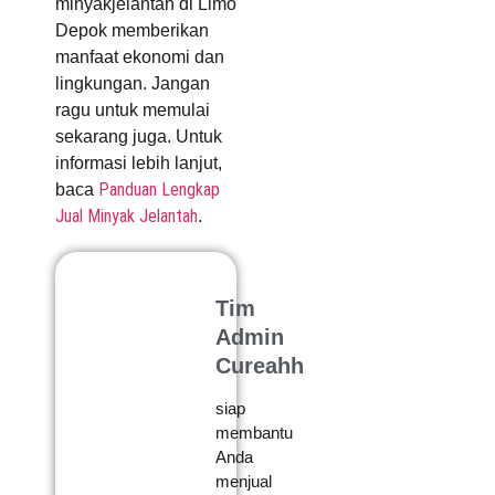
minyakjelantah di Limo
Depok memberikan
manfaat ekonomi dan
lingkungan. Jangan
ragu untuk memulai
sekarang juga. Untuk
informasi lebih lanjut,
Panduan Lengkap
baca
Jual Minyak Jelantah
.
Tim
Admin
Cureahh
siap
membantu
Anda
menjual