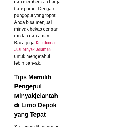
dan memberikan harga
transparan. Dengan
pengepul yang tepat,
Anda bisa menjual
minyak bekas dengan
mudah dan aman.
Keuntungan
Baca juga
Jual Minyak Jelantah
untuk mengetahui
lebih banyak.
Tips Memilih
Pengepul
Minyakjelantah
di Limo Depok
yang Tepat
Saat memilih pengepul