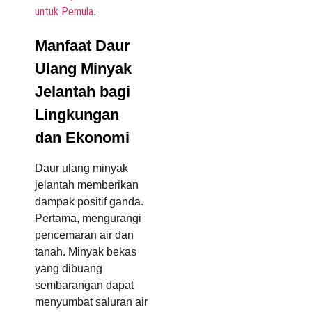
untuk Pemula
.
Manfaat Daur
Ulang Minyak
Jelantah bagi
Lingkungan
dan Ekonomi
Daur ulang minyak
jelantah memberikan
dampak positif ganda.
Pertama, mengurangi
pencemaran air dan
tanah. Minyak bekas
yang dibuang
sembarangan dapat
menyumbat saluran air