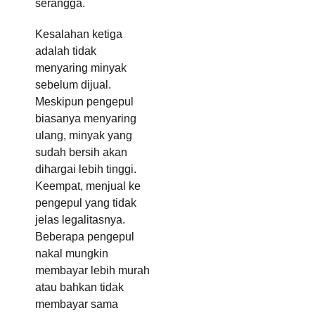
serangga.
Kesalahan ketiga
adalah tidak
menyaring minyak
sebelum dijual.
Meskipun pengepul
biasanya menyaring
ulang, minyak yang
sudah bersih akan
dihargai lebih tinggi.
Keempat, menjual ke
pengepul yang tidak
jelas legalitasnya.
Beberapa pengepul
nakal mungkin
membayar lebih murah
atau bahkan tidak
membayar sama