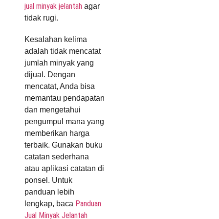
jual minyak jelantah
agar
tidak rugi.
Kesalahan kelima
adalah tidak mencatat
jumlah minyak yang
dijual. Dengan
mencatat, Anda bisa
memantau pendapatan
dan mengetahui
pengumpul mana yang
memberikan harga
terbaik. Gunakan buku
catatan sederhana
atau aplikasi catatan di
ponsel. Untuk
panduan lebih
Panduan
lengkap, baca
Jual Minyak Jelantah