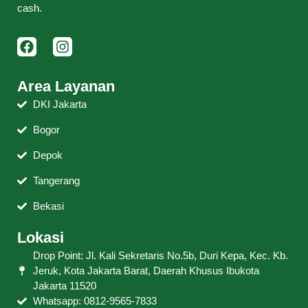
cash.
Area Layanan
DKI Jakarta
Bogor
Depok
Tangerang
Bekasi
Lokasi
Drop Point: Jl. Kali Sekretaris No.5b, Duri Kepa, Kec. Kb.
Jeruk, Kota Jakarta Barat, Daerah Khusus Ibukota
Jakarta 11520
Whatsapp: 0812-9565-7833