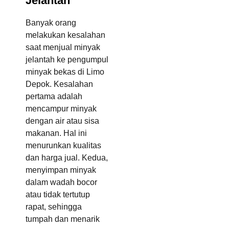
Jelantah
Banyak orang
melakukan kesalahan
saat menjual minyak
jelantah ke pengumpul
minyak bekas di Limo
Depok. Kesalahan
pertama adalah
mencampur minyak
dengan air atau sisa
makanan. Hal ini
menurunkan kualitas
dan harga jual. Kedua,
menyimpan minyak
dalam wadah bocor
atau tidak tertutup
rapat, sehingga
tumpah dan menarik