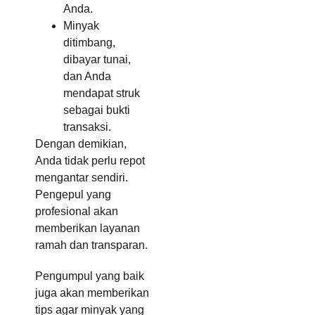
Anda.
Minyak
ditimbang,
dibayar tunai,
dan Anda
mendapat struk
sebagai bukti
transaksi.
Dengan demikian,
Anda tidak perlu repot
mengantar sendiri.
Pengepul yang
profesional akan
memberikan layanan
ramah dan transparan.
Pengumpul yang baik
juga akan memberikan
tips agar minyak yang