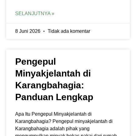
SELANJUTNYA »
8 Juni 2026
Tidak ada komentar
Pengepul
Minyakjelantah di
Karangbahagia:
Panduan Lengkap
Apa Itu Pengepul Minyakjelantah di
Karangbahagia? Pengepul minyakjelantah di
Karangbahagia adalah pihak yang
mengumpulkan minyak bekas pakai dari rumah