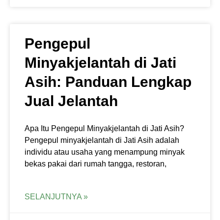
Pengepul
Minyakjelantah di Jati
Asih: Panduan Lengkap
Jual Jelantah
Apa Itu Pengepul Minyakjelantah di Jati Asih?
Pengepul minyakjelantah di Jati Asih adalah
individu atau usaha yang menampung minyak
bekas pakai dari rumah tangga, restoran,
SELANJUTNYA »