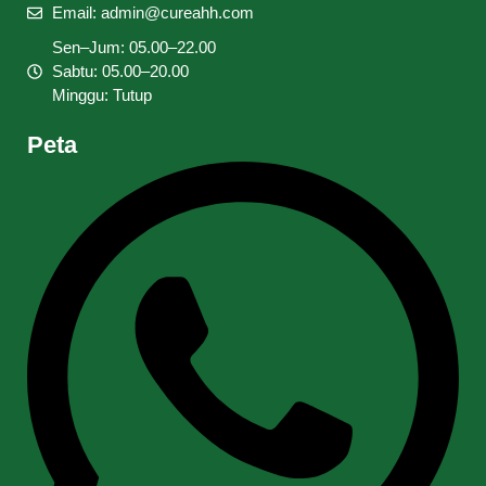
Email: admin@cureahh.com
Sen–Jum: 05.00–22.00
Sabtu: 05.00–20.00
Minggu: Tutup
Peta