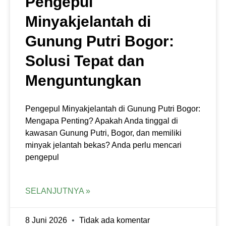
Pengepul
Minyakjelantah di
Gunung Putri Bogor:
Solusi Tepat dan
Menguntungkan
Pengepul Minyakjelantah di Gunung Putri Bogor:
Mengapa Penting? Apakah Anda tinggal di
kawasan Gunung Putri, Bogor, dan memiliki
minyak jelantah bekas? Anda perlu mencari
pengepul
SELANJUTNYA »
8 Juni 2026
Tidak ada komentar