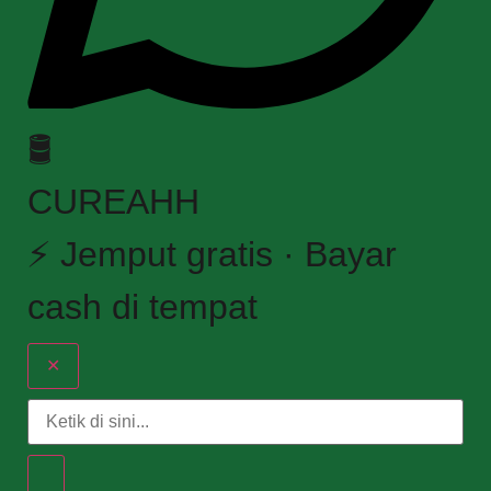
🛢️
CUREAHH
⚡ Jemput gratis · Bayar
cash di tempat
✕