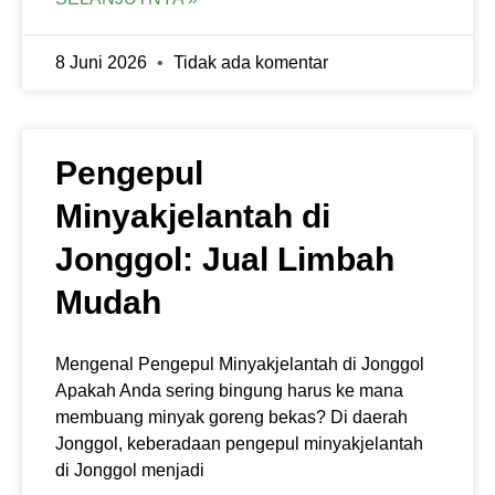
8 Juni 2026
Tidak ada komentar
Pengepul
Minyakjelantah di
Jonggol: Jual Limbah
Mudah
Mengenal Pengepul Minyakjelantah di Jonggol
Apakah Anda sering bingung harus ke mana
membuang minyak goreng bekas? Di daerah
Jonggol, keberadaan pengepul minyakjelantah
di Jonggol menjadi