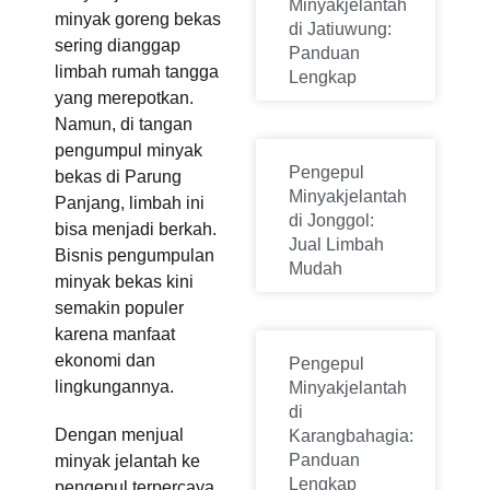
Minyakjelantah
minyak goreng bekas
di Jatiuwung:
sering dianggap
Panduan
limbah rumah tangga
Lengkap
yang merepotkan.
Namun, di tangan
pengumpul minyak
Pengepul
bekas di Parung
Minyakjelantah
Panjang, limbah ini
di Jonggol:
bisa menjadi berkah.
Jual Limbah
Bisnis pengumpulan
Mudah
minyak bekas kini
semakin populer
karena manfaat
ekonomi dan
Pengepul
lingkungannya.
Minyakjelantah
di
Dengan menjual
Karangbahagia:
Panduan
minyak jelantah ke
Lengkap
pengepul terpercaya,