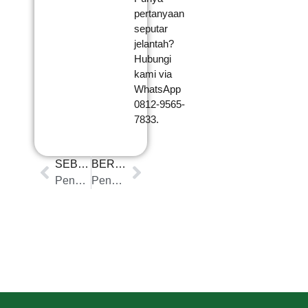
pertanyaan
seputar
jelantah?
Hubungi
kami via
WhatsApp
0812-9565-
7833.
SEBELUMNYA
BERIKUTNYA
Pengepul Minyakjelantah di Pakuhaji: Solusi Jual Minyak Bekas Terpercaya
Pengepul Minyakjelantah di Mampang Prapatan: Solusi Limbah