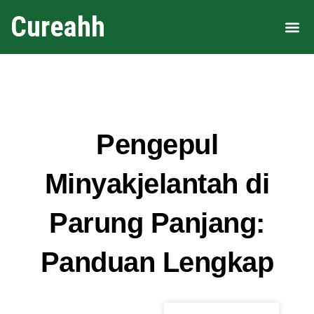
Cureahh
Area 
Pengepul
Minyakjelantah di
Parung Panjang:
Panduan Lengkap