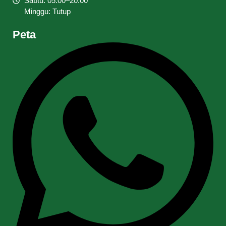
Sabtu: 05.00–20.00
Minggu: Tutup
Peta