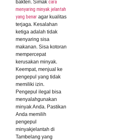
cara
bakteri. Simak
menyaring minyak jelantah
yang benar
agar kualitas
terjaga. Kesalahan
ketiga adalah tidak
menyaring sisa
makanan. Sisa kotoran
mempercepat
kerusakan minyak.
Keempat, menjual ke
pengepul yang tidak
memiliki izin.
Pengepul ilegal bisa
menyalahgunakan
minyak Anda. Pastikan
Anda memilih
pengepul
minyakjelantah di
Tambelang yang