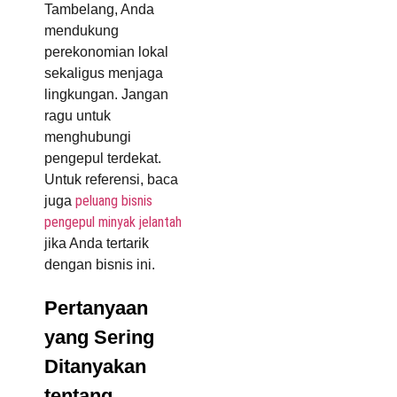
Tambelang, Anda
mendukung
perekonomian lokal
sekaligus menjaga
lingkungan. Jangan
ragu untuk
menghubungi
pengepul terdekat.
Untuk referensi, baca
peluang bisnis
juga
pengepul minyak jelantah
jika Anda tertarik
dengan bisnis ini.
Pertanyaan
yang Sering
Ditanyakan
tentang