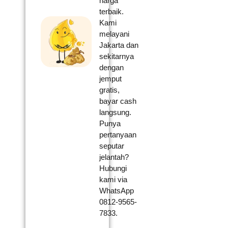
harga
terbaik.
Kami
melayani
Jakarta dan
sekitarnya
dengan
jemput
gratis,
bayar cash
langsung.
Punya
pertanyaan
seputar
jelantah?
Hubungi
kami via
WhatsApp
0812-9565-
7833.