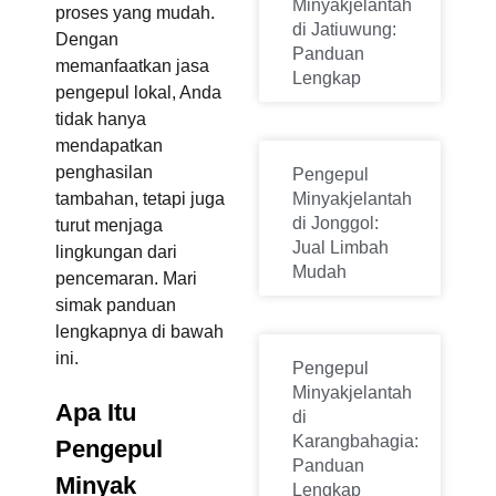
Minyakjelantah
proses yang mudah.
di Jatiuwung:
Dengan
Panduan
memanfaatkan jasa
Lengkap
pengepul lokal, Anda
tidak hanya
mendapatkan
penghasilan
Pengepul
tambahan, tetapi juga
Minyakjelantah
di Jonggol:
turut menjaga
Jual Limbah
lingkungan dari
Mudah
pencemaran. Mari
simak panduan
lengkapnya di bawah
ini.
Pengepul
Minyakjelantah
Apa Itu
di
Karangbahagia:
Pengepul
Panduan
Minyak
Lengkap