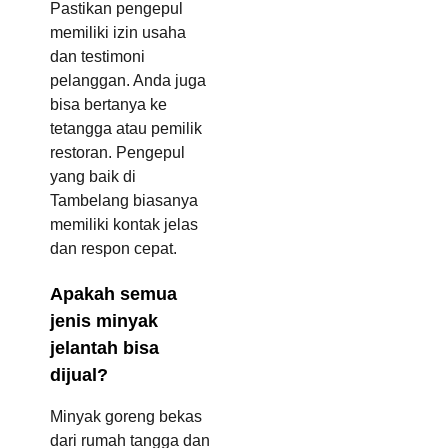
Pastikan pengepul
memiliki izin usaha
dan testimoni
pelanggan. Anda juga
bisa bertanya ke
tetangga atau pemilik
restoran. Pengepul
yang baik di
Tambelang biasanya
memiliki kontak jelas
dan respon cepat.
Apakah semua
jenis minyak
jelantah bisa
dijual?
Minyak goreng bekas
dari rumah tangga dan