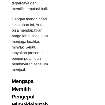
terpercaya dan
memiliki reputasi baik.
Dengan menghindari
kesalahan ini, Anda
bisa mendapatkan
harga lebih tinggi dan
menjaga kualitas
minyak. Selalu
tanyakan prosedur
penjemputan dan
pembayaran sebelum
menjual.
Mengapa
Memilih
Pengepul
Minyakjelantah