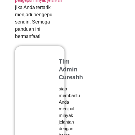
pengepul minyak jelantah
jika Anda tertarik
menjadi pengepul
sendiri. Semoga
panduan ini
bermanfaat!
Tim
Admin
Cureahh
siap
membantu
Anda
menjual
minyak
jelantah
dengan