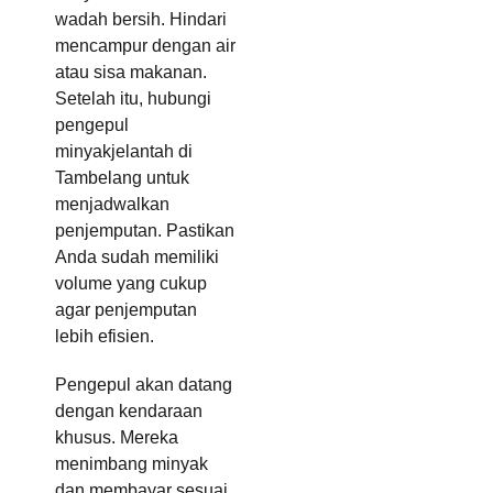
wadah bersih. Hindari
mencampur dengan air
atau sisa makanan.
Setelah itu, hubungi
pengepul
minyakjelantah di
Tambelang untuk
menjadwalkan
penjemputan. Pastikan
Anda sudah memiliki
volume yang cukup
agar penjemputan
lebih efisien.
Pengepul akan datang
dengan kendaraan
khusus. Mereka
menimbang minyak
dan membayar sesuai