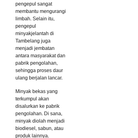
pengepul sangat
membantu mengurangi
limbah. Selain itu,
pengepul
minyakjelantah di
Tambelang juga
menjadi jembatan
antara masyarakat dan
pabrik pengolahan,
sehingga proses daur
ulang berjalan lancar.
Minyak bekas yang
terkumpul akan
disalurkan ke pabrik
pengolahan. Di sana,
minyak diolah menjadi
biodiesel, sabun, atau
produk lainnya.