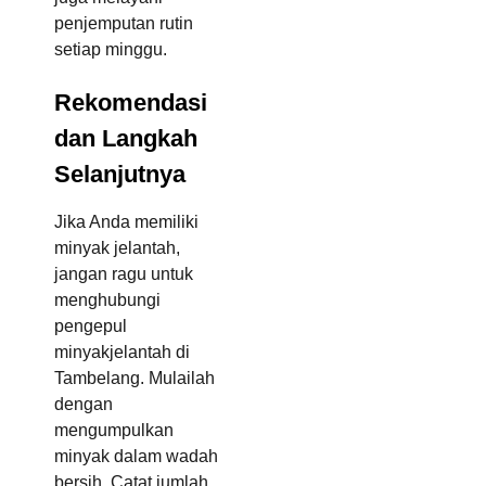
penjemputan rutin
setiap minggu.
Rekomendasi
dan Langkah
Selanjutnya
Jika Anda memiliki
minyak jelantah,
jangan ragu untuk
menghubungi
pengepul
minyakjelantah di
Tambelang. Mulailah
dengan
mengumpulkan
minyak dalam wadah
bersih. Catat jumlah