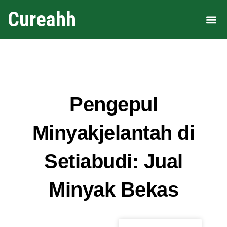
Cureahh
Area 
Pengepul
Minyakjelantah di
Setiabudi: Jual
Minyak Bekas