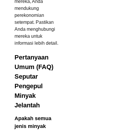
mereka, Anda
mendukung
perekonomian
setempat. Pastikan
Anda menghubungi
mereka untuk
informasi lebih detail.
Pertanyaan
Umum (FAQ)
Seputar
Pengepul
Minyak
Jelantah
Apakah semua
jenis minyak