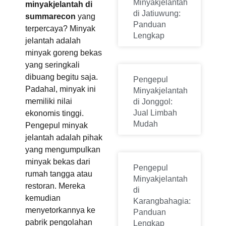
Minyakjelantah
minyakjelantah di
di Jatiuwung:
summarecon
yang
Panduan
terpercaya? Minyak
Lengkap
jelantah adalah
minyak goreng bekas
yang seringkali
dibuang begitu saja.
Pengepul
Padahal, minyak ini
Minyakjelantah
memiliki nilai
di Jonggol:
Jual Limbah
ekonomis tinggi.
Mudah
Pengepul minyak
jelantah adalah pihak
yang mengumpulkan
minyak bekas dari
Pengepul
rumah tangga atau
Minyakjelantah
restoran. Mereka
di
kemudian
Karangbahagia:
menyetorkannya ke
Panduan
pabrik pengolahan
Lengkap