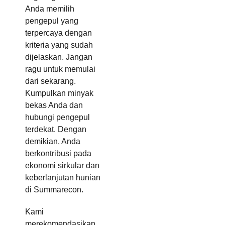
Anda memilih
pengepul yang
terpercaya dengan
kriteria yang sudah
dijelaskan. Jangan
ragu untuk memulai
dari sekarang.
Kumpulkan minyak
bekas Anda dan
hubungi pengepul
terdekat. Dengan
demikian, Anda
berkontribusi pada
ekonomi sirkular dan
keberlanjutan hunian
di Summarecon.
Kami
merekomendasikan