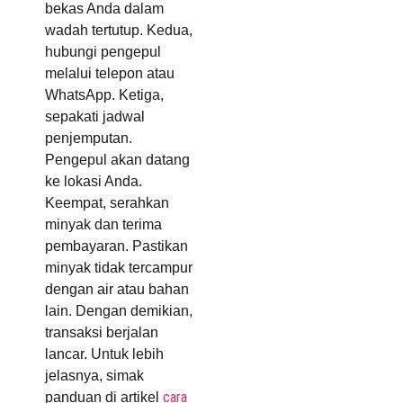
bekas Anda dalam
wadah tertutup. Kedua,
hubungi pengepul
melalui telepon atau
WhatsApp. Ketiga,
sepakati jadwal
penjemputan.
Pengepul akan datang
ke lokasi Anda.
Keempat, serahkan
minyak dan terima
pembayaran. Pastikan
minyak tidak tercampur
dengan air atau bahan
lain. Dengan demikian,
transaksi berjalan
lancar. Untuk lebih
jelasnya, simak
cara
panduan di artikel