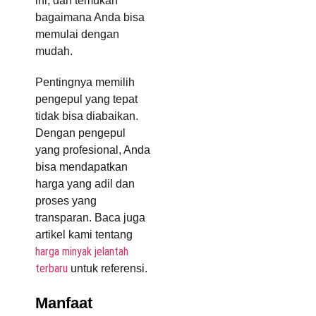
ini, dan temukan
bagaimana Anda bisa
memulai dengan
mudah.
Pentingnya memilih
pengepul yang tepat
tidak bisa diabaikan.
Dengan pengepul
yang profesional, Anda
bisa mendapatkan
harga yang adil dan
proses yang
transparan. Baca juga
artikel kami tentang
harga minyak jelantah
terbaru
untuk referensi.
Manfaat