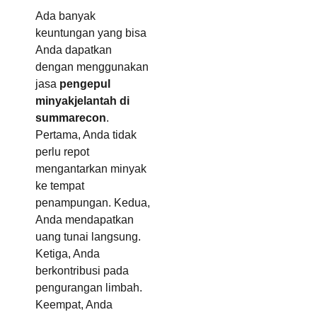
Ada banyak
keuntungan yang bisa
Anda dapatkan
dengan menggunakan
jasa
pengepul
minyakjelantah di
summarecon
.
Pertama, Anda tidak
perlu repot
mengantarkan minyak
ke tempat
penampungan. Kedua,
Anda mendapatkan
uang tunai langsung.
Ketiga, Anda
berkontribusi pada
pengurangan limbah.
Keempat, Anda