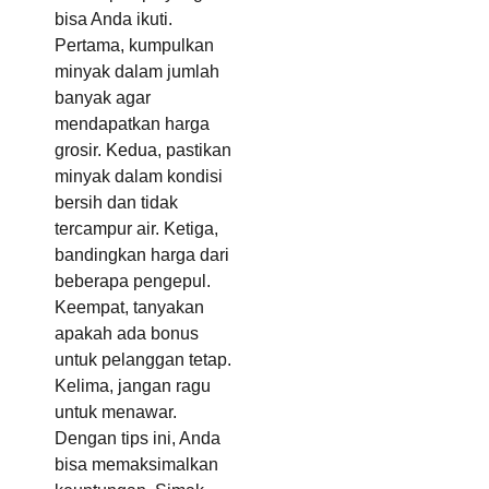
bisa Anda ikuti.
Pertama, kumpulkan
minyak dalam jumlah
banyak agar
mendapatkan harga
grosir. Kedua, pastikan
minyak dalam kondisi
bersih dan tidak
tercampur air. Ketiga,
bandingkan harga dari
beberapa pengepul.
Keempat, tanyakan
apakah ada bonus
untuk pelanggan tetap.
Kelima, jangan ragu
untuk menawar.
Dengan tips ini, Anda
bisa memaksimalkan