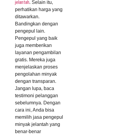
jelantah
. Selain itu,
perhatikan harga yang
ditawarkan.
Bandingkan dengan
pengepul lain.
Pengepul yang baik
juga memberikan
layanan pengambilan
gratis. Mereka juga
menjelaskan proses
pengolahan minyak
dengan transparan.
Jangan lupa, baca
testimoni pelanggan
sebelumnya. Dengan
cara ini, Anda bisa
memilih jasa pengepul
minyak jelantah yang
benar-benar