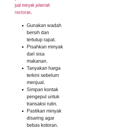
jual minyak jelantah
restoran
.
Gunakan wadah
bersih dan
tertutup rapat.
Pisahkan minyak
dari sisa
makanan.
Tanyakan harga
terkini sebelum
menjual.
Simpan kontak
pengepul untuk
transaksi rutin.
Pastikan minyak
disaring agar
bebas kotoran.