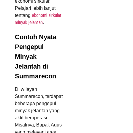
ekonomi sirkular.
Pelajari lebih lanjut
ekonomi sirkular
tentang
minyak jelantah
.
Contoh Nyata
Pengepul
Minyak
Jelantah di
Summarecon
Di wilayah
Summarecon, terdapat
beberapa pengepul
minyak jelantah yang
aktif beroperasi.
Misalnya, Bapak Agus
yang melayani area