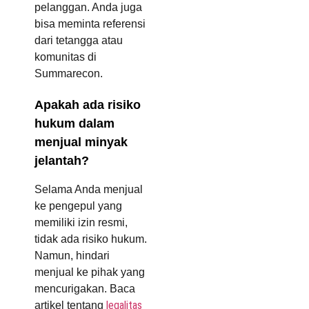
pelanggan. Anda juga
bisa meminta referensi
dari tetangga atau
komunitas di
Summarecon.
Apakah ada risiko
hukum dalam
menjual minyak
jelantah?
Selama Anda menjual
ke pengepul yang
memiliki izin resmi,
tidak ada risiko hukum.
Namun, hindari
menjual ke pihak yang
mencurigakan. Baca
legalitas
artikel tentang