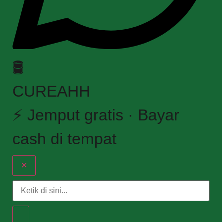
🛢️
CUREAHH
⚡ Jemput gratis · Bayar
cash di tempat
✕