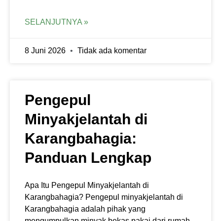
SELANJUTNYA »
8 Juni 2026
Tidak ada komentar
Pengepul
Minyakjelantah di
Karangbahagia:
Panduan Lengkap
Apa Itu Pengepul Minyakjelantah di
Karangbahagia? Pengepul minyakjelantah di
Karangbahagia adalah pihak yang
mengumpulkan minyak bekas pakai dari rumah