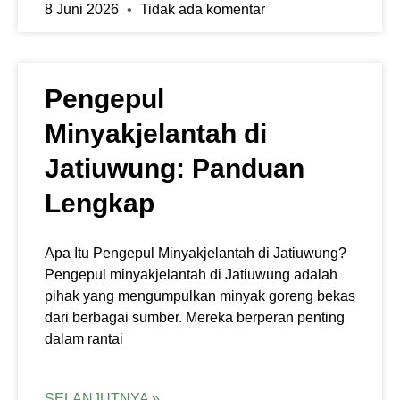
8 Juni 2026
Tidak ada komentar
Pengepul
Minyakjelantah di
Jatiuwung: Panduan
Lengkap
Apa Itu Pengepul Minyakjelantah di Jatiuwung?
Pengepul minyakjelantah di Jatiuwung adalah
pihak yang mengumpulkan minyak goreng bekas
dari berbagai sumber. Mereka berperan penting
dalam rantai
SELANJUTNYA »