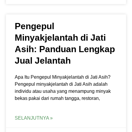
Pengepul
Minyakjelantah di Jati
Asih: Panduan Lengkap
Jual Jelantah
Apa Itu Pengepul Minyakjelantah di Jati Asih?
Pengepul minyakjelantah di Jati Asih adalah
individu atau usaha yang menampung minyak
bekas pakai dari rumah tangga, restoran,
SELANJUTNYA »