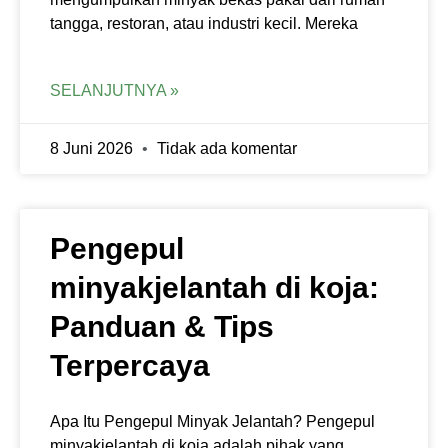
tangga, restoran, atau industri kecil. Mereka
SELANJUTNYA »
8 Juni 2026
Tidak ada komentar
Pengepul
minyakjelantah di koja:
Panduan & Tips
Terpercaya
Apa Itu Pengepul Minyak Jelantah? Pengepul
minyakjelantah di koja adalah pihak yang