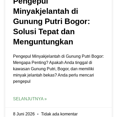
Pengepul
Minyakjelantah di
Gunung Putri Bogor:
Solusi Tepat dan
Menguntungkan
Pengepul Minyakjelantah di Gunung Putri Bogor:
Mengapa Penting? Apakah Anda tinggal di
kawasan Gunung Putri, Bogor, dan memiliki
minyak jelantah bekas? Anda perlu mencari
pengepul
SELANJUTNYA »
8 Juni 2026
Tidak ada komentar