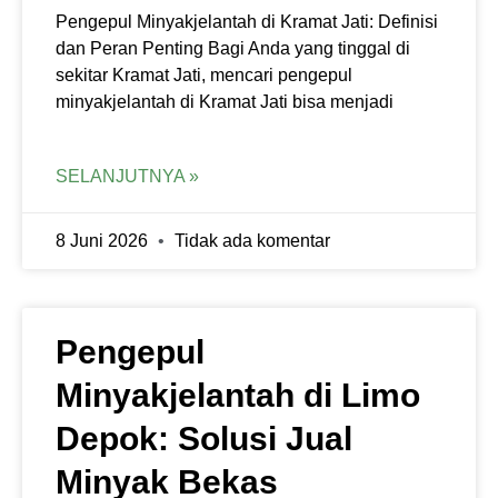
Pengepul Minyakjelantah di Kramat Jati: Definisi
dan Peran Penting Bagi Anda yang tinggal di
sekitar Kramat Jati, mencari pengepul
minyakjelantah di Kramat Jati bisa menjadi
SELANJUTNYA »
8 Juni 2026
Tidak ada komentar
Pengepul
Minyakjelantah di Limo
Depok: Solusi Jual
Minyak Bekas