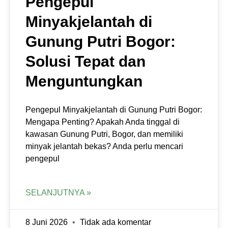
Pengepul
Minyakjelantah di
Gunung Putri Bogor:
Solusi Tepat dan
Menguntungkan
Pengepul Minyakjelantah di Gunung Putri Bogor:
Mengapa Penting? Apakah Anda tinggal di
kawasan Gunung Putri, Bogor, dan memiliki
minyak jelantah bekas? Anda perlu mencari
pengepul
SELANJUTNYA »
8 Juni 2026
Tidak ada komentar