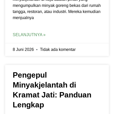
mengumpulkan minyak goreng bekas dari rumah
tangga, restoran, atau industri. Mereka kemudian
menjualnya
SELANJUTNYA »
8 Juni 2026
Tidak ada komentar
Pengepul
Minyakjelantah di
Kramat Jati: Panduan
Lengkap