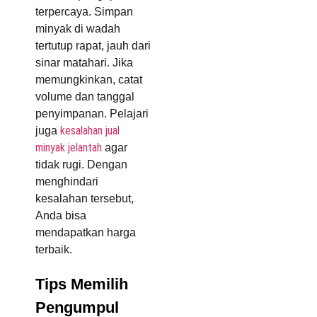
terpercaya. Simpan
minyak di wadah
tertutup rapat, jauh dari
sinar matahari. Jika
memungkinkan, catat
volume dan tanggal
penyimpanan. Pelajari
kesalahan jual
juga
minyak jelantah
agar
tidak rugi. Dengan
menghindari
kesalahan tersebut,
Anda bisa
mendapatkan harga
terbaik.
Tips Memilih
Pengumpul