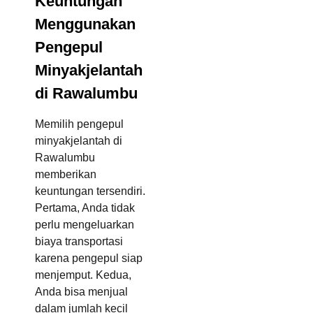
Keuntungan
Menggunakan
Pengepul
Minyakjelantah
di Rawalumbu
Memilih pengepul
minyakjelantah di
Rawalumbu
memberikan
keuntungan tersendiri.
Pertama, Anda tidak
perlu mengeluarkan
biaya transportasi
karena pengepul siap
menjemput. Kedua,
Anda bisa menjual
dalam jumlah kecil