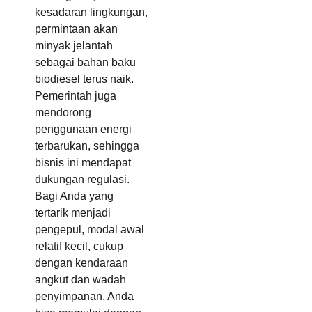
kesadaran lingkungan,
permintaan akan
minyak jelantah
sebagai bahan baku
biodiesel terus naik.
Pemerintah juga
mendorong
penggunaan energi
terbarukan, sehingga
bisnis ini mendapat
dukungan regulasi.
Bagi Anda yang
tertarik menjadi
pengepul, modal awal
relatif kecil, cukup
dengan kendaraan
angkut dan wadah
penyimpanan. Anda