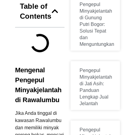
Pengepul
Table of
Minyakjelantah
Contents
di Gunung
Putri Bogor:
Solusi Tepat
dan
Menguntungkan
Mengenal
Pengepul
Minyakjelantah
Pengepul
di Jati Asih:
Minyakjelantah
Panduan
Lengkap Jual
di Rawalumbu
Jelantah
Jika Anda tinggal di
kawasan Rawalumbu
dan memiliki minyak
Pengepul
goreng bekas, mencari