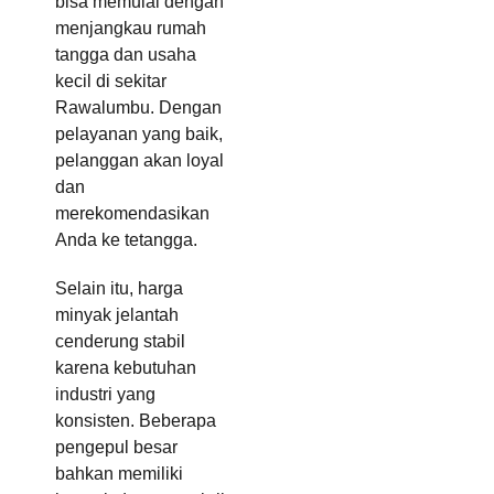
bisa memulai dengan
menjangkau rumah
tangga dan usaha
kecil di sekitar
Rawalumbu. Dengan
pelayanan yang baik,
pelanggan akan loyal
dan
merekomendasikan
Anda ke tetangga.
Selain itu, harga
minyak jelantah
cenderung stabil
karena kebutuhan
industri yang
konsisten. Beberapa
pengepul besar
bahkan memiliki