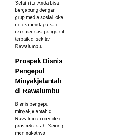
Selain itu, Anda bisa
bergabung dengan
grup media sosial lokal
untuk mendapatkan
rekomendasi pengepul
terbaik di sekitar
Rawalumbu.
Prospek Bisnis
Pengepul
Minyakjelantah
di Rawalumbu
Bisnis pengepul
minyakjelantah di
Rawalumbu memiliki
prospek cerah. Seiring
meningkatnya