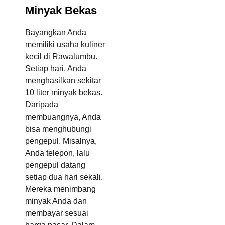
Minyak Bekas
Bayangkan Anda
memiliki usaha kuliner
kecil di Rawalumbu.
Setiap hari, Anda
menghasilkan sekitar
10 liter minyak bekas.
Daripada
membuangnya, Anda
bisa menghubungi
pengepul. Misalnya,
Anda telepon, lalu
pengepul datang
setiap dua hari sekali.
Mereka menimbang
minyak Anda dan
membayar sesuai