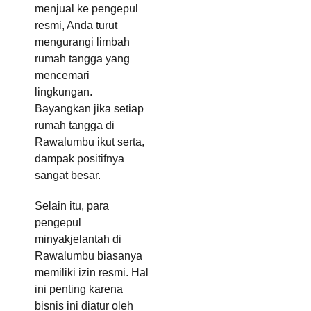
menjual ke pengepul
resmi, Anda turut
mengurangi limbah
rumah tangga yang
mencemari
lingkungan.
Bayangkan jika setiap
rumah tangga di
Rawalumbu ikut serta,
dampak positifnya
sangat besar.
Selain itu, para
pengepul
minyakjelantah di
Rawalumbu biasanya
memiliki izin resmi. Hal
ini penting karena
bisnis ini diatur oleh