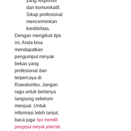
yang responsif
dan komunikatif.
Sikap profesional
mencerminkan
kredibilitas.
Dengan mengikuti tips
ini, Anda bisa
mendapatkan
pengumpul minyak
bekas yang
profesional dan
terpercaya di
Rawalumbu. Jangan
ragu untuk bertanya
langsung sebelum
menjual. Untuk
informasi lebih lanjut,
tips memilih
baca juga
pengepul minyak jelantah
.