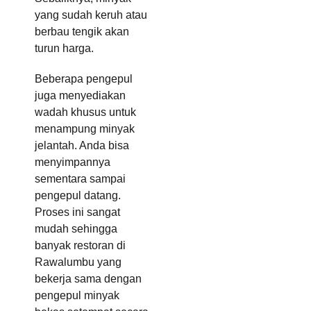
yang sudah keruh atau
berbau tengik akan
turun harga.
Beberapa pengepul
juga menyediakan
wadah khusus untuk
menampung minyak
jelantah. Anda bisa
menyimpannya
sementara sampai
pengepul datang.
Proses ini sangat
mudah sehingga
banyak restoran di
Rawalumbu yang
bekerja sama dengan
pengepul minyak