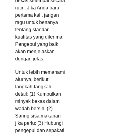
bekas setempat secara
rutin. Jika Anda baru
pertama kali, jangan
ragu untuk bertanya
tentang standar
kualitas yang diterima.
Pengepul yang baik
akan menjelaskan
dengan jelas.
Untuk lebih memahami
alurnya, berikut
langkah-langkah
detail: (1) Kumpulkan
minyak bekas dalam
wadah bersih; (2)
Saring sisa makanan
jika perlu; (3) Hubungi
pengepul dan sepakati