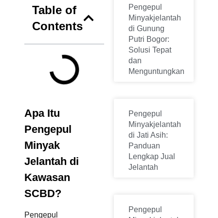
Pengepul
Table of
Minyakjelantah
Contents
di Gunung
Putri Bogor:
Solusi Tepat
dan
Menguntungkan
Apa Itu
Pengepul
Minyakjelantah
Pengepul
di Jati Asih:
Minyak
Panduan
Lengkap Jual
Jelantah di
Jelantah
Kawasan
SCBD?
Pengepul
Pengepul