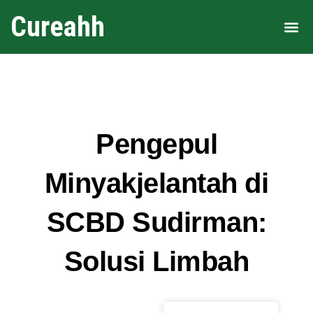
Cureahh
Area 
Pengepul
Minyakjelantah di
SCBD Sudirman:
Solusi Limbah