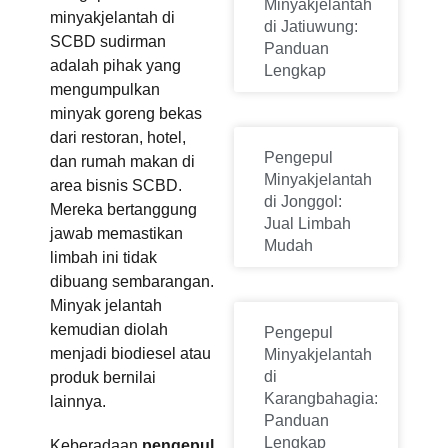
Minyakjelantah
minyakjelantah di
di Jatiuwung:
SCBD sudirman
Panduan
adalah pihak yang
Lengkap
mengumpulkan
minyak goreng bekas
dari restoran, hotel,
Pengepul
dan rumah makan di
Minyakjelantah
area bisnis SCBD.
di Jonggol:
Mereka bertanggung
Jual Limbah
jawab memastikan
Mudah
limbah ini tidak
dibuang sembarangan.
Minyak jelantah
kemudian diolah
Pengepul
menjadi biodiesel atau
Minyakjelantah
di
produk bernilai
Karangbahagia:
lainnya.
Panduan
Lengkap
Keberadaan
pengepul